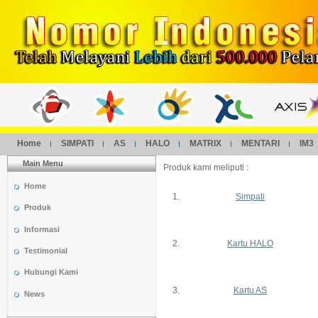
Home
SIMPATI
AS
HALO
MATRIX
MENTARI
IM3
Main Menu
Produk kami meliputi :
Home
1.
Simpati
Produk
Informasi
2.
Kartu HALO
Testimonial
Hubungi Kami
3.
Kartu AS
News