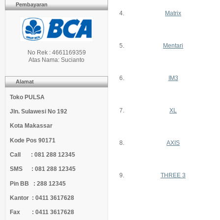
Pembayaran
4.
Matrix
5.
Mentari
No Rek : 4661169359
Atas Nama: Sucianto
6.
IM3
Alamat
Toko PULSA
7.
XL
Jln. Sulawesi No 192
Kota Makassar
Kode Pos 90171
8.
AXIS
Call : 081 288 12345
SMS : 081 288 12345
9.
THREE 3
Pin BB : 288 12345
Kantor : 0411 3617628
Fax : 0411 3617628