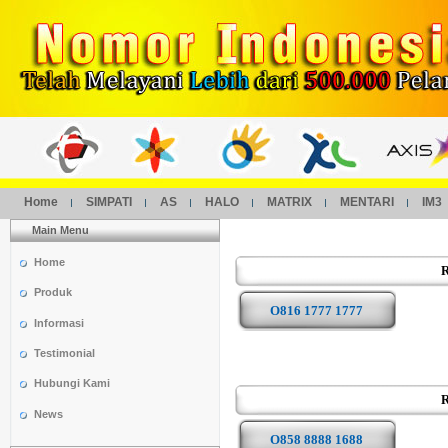
Home
SIMPATI
AS
HALO
MATRIX
MENTARI
IM3
Main Menu
Home
R
Produk
O816 1777 1777
Informasi
Testimonial
Hubungi Kami
R
News
O858 8888 1688