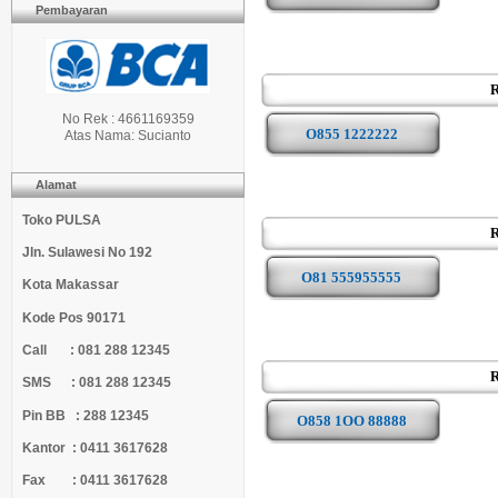
Pembayaran
R
No Rek : 4661169359
O855 1222222
Atas Nama: Sucianto
Alamat
Toko PULSA
R
Jln. Sulawesi No 192
O81 555955555
Kota Makassar
Kode Pos 90171
Call : 081 288 12345
R
SMS : 081 288 12345
Pin BB : 288 12345
O858 1OO 88888
Kantor : 0411 3617628
Fax : 0411 3617628