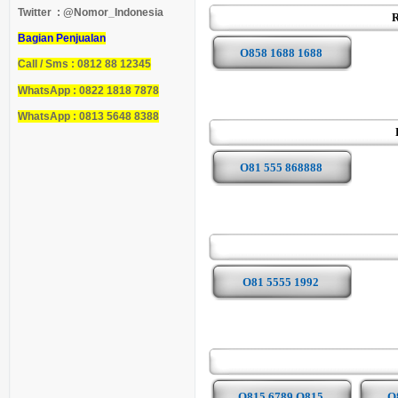
Twitter : @Nomor_Indonesia
R
Bagian Penjualan
O858 1688 1688
Call / Sms : 0812 88 12345
WhatsApp : 0822 1818 7878
WhatsApp : 0813 5648 8388
O81 555 868888
O81 5555 1992
O815 6789 O815
O