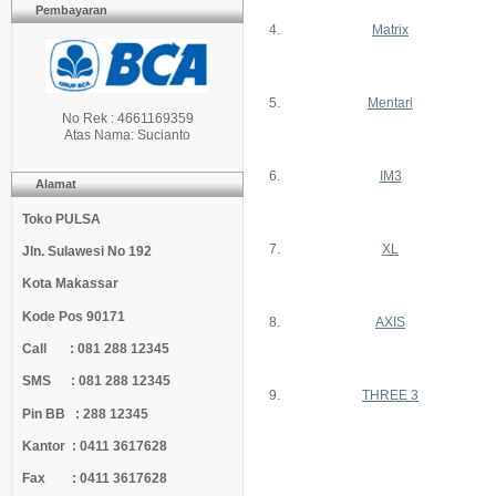
Pembayaran
4.
Matrix
5.
Mentari
No Rek : 4661169359
Atas Nama: Sucianto
6.
IM3
Alamat
Toko PULSA
7.
XL
Jln. Sulawesi No 192
Kota Makassar
Kode Pos 90171
8.
AXIS
Call : 081 288 12345
SMS : 081 288 12345
9.
THREE 3
Pin BB : 288 12345
Kantor : 0411 3617628
Fax : 0411 3617628