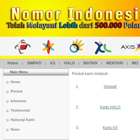
Home
SIMPATI
AS
HALO
MATRIX
MENTARI
IM3
Main Menu
Produk kami meliputi :
Home
1.
Simpati
Produk
Informasi
2.
Kartu HALO
Testimonial
Hubungi Kami
3.
Kartu AS
News