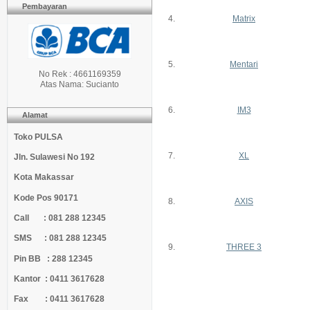
Pembayaran
4.
Matrix
5.
Mentari
No Rek : 4661169359
Atas Nama: Sucianto
6.
IM3
Alamat
Toko PULSA
7.
XL
Jln. Sulawesi No 192
Kota Makassar
Kode Pos 90171
8.
AXIS
Call : 081 288 12345
SMS : 081 288 12345
9.
THREE 3
Pin BB : 288 12345
Kantor : 0411 3617628
Fax : 0411 3617628