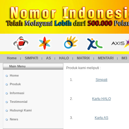
Home
SIMPATI
AS
HALO
MATRIX
MENTARI
IM3
Main Menu
Produk kami meliputi :
Home
1.
Simpati
Produk
Informasi
2.
Kartu HALO
Testimonial
Hubungi Kami
3.
Kartu AS
News